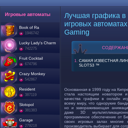
Лучшая графика в 
Игровые автоматы
игровых автоматах 
Book of Ra
Gaming
1946742
Lucky Lady's Charm
СОДЕРЖАН
742275
Fruit Cocktail
САМАЯ ИЗВЕСТНАЯ ЛИН
674796
SLOTS3 ™
Crazy Monkey
542867
Resident
Основанная в 1999 году на Кипре
стала настоящим новатором и
387119
качества графики в онлайн иг
всему миру, что однорукие банди
Slotopol
но и завораживающая анимаци
381383
даже 3D мультипликационн
программное обеспечение от Бе
Garage
своих игровых залах многие 
279218
производитель выбирает для сот