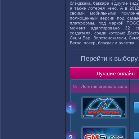
блэкджека, баккара и другие вид
а также лотерея кено. А в 201
своими мобильными поклонни
полноценный версии под самы
платформы, под маркой TOG
момент адаптировано 32 с
создателя, среди которых Докт
Суши Бар, Золотоискатели, Су
Вегас, покер, блэкдек и рулетка.
Перейти к выбору 
Лучшие онлайн
№
Логотип игрового зала