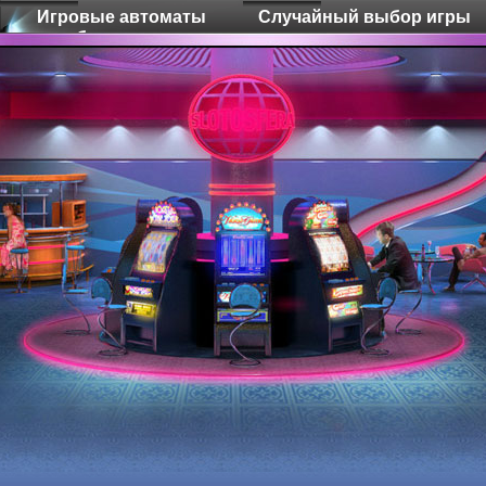
Игровые автоматы
Случайный выбор игры
бесплатно