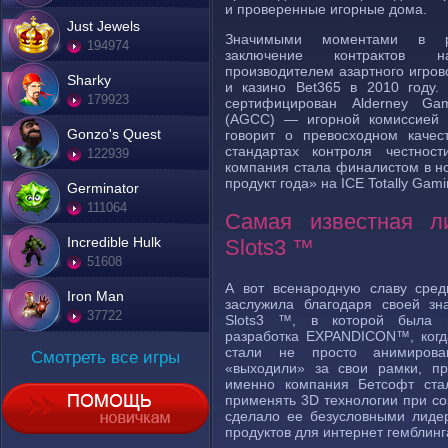
и проверенные игорные дома.
Just Jewels
Значимыми моментами в ра
194974
заключение контрактов 
производителем азартного игрово
Sharky
и казино Bet365 в 2010 году.
179923
сертифицирован Alderney Gam
(AGCC) — игорной комиссией 
Gonzo's Quest
говорит о превосходном качес
стандартах контроля честно
122939
компания стала финалистом в 
продукт года» на ICE Totally Gami
Germinator
111064
Самая известная л
Incredible Hulk
Slots3 ™
51608
А вот всенародную славу сред
Iron Man
заслужила благодаря своей зн
37722
Slots3 ™, в которой была п
разработка EXPANDICON™, когд
стали не просто анимиров
Смотреть все игры
«выходили» за свои рамки, при
именно компания Бетсофт ста
применять 3D технологии при со
сделало ее безусловными лиде
продуктов для интернет гемблинг