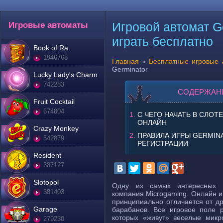
Игровой автомат G
Игровые автоматы
играть бесплатно
Book of Ra
1946768
Главная
»
Бесплатные игровые 
Germinator
Lucky Lady's Charm
742283
СОДЕРЖАН
Fruit Cocktail
674804
С ЧЕГО НАЧАТЬ В СЛОТ
ОНЛАЙН
Crazy Monkey
ПРАВИЛА ИГРЫ GERMIN
542879
РЕГИСТРАЦИИ
Resident
387127
Slotopol
Одну из самых интересных с
381403
компания Microgaming. Онлайн и
принципиально отличается от дру
Garage
барабанов. Все игровое поле 
которых «живут» веселые микр
279230