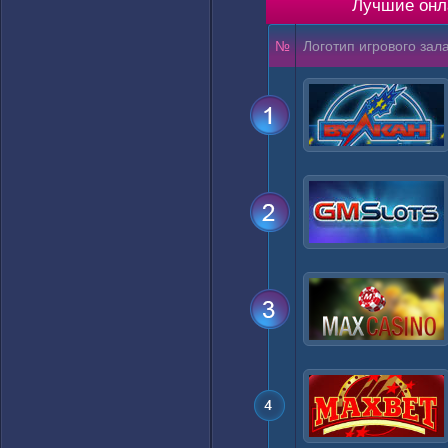
Лучшие он
№
Логотип игрового зал