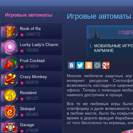
Игровые автоматы
Игровые автоматы
Book of Ra
СОДЕ
1946772
Lucky Lady's Charm
МОБИЛЬНЫЕ ИГРОВ
КАРМАНЕ
742283
Fruit Cocktail
674804
Многие любители азартных игр
Crazy Monkey
интернет ресурсом Слотосфе
542879
возможность насладится широким
офиса. Теперь с помощью мобил
Resident
намного доступнее и проще.
387127
Все те же любимые игры были
платформу и дали возможность и
Slotopol
в любом месте, было бы покрыти
381403
время в дороге вращая барабан
от того бесплатно ты играешь, ил
Garage
279230