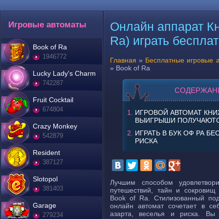
Онлайн аппарат Кн
Игровые автоматы
Ra) играть беспла
Book of Ra
1946772
Главная
»
Бесплатные игровые 
»
Book of Ra
Lucky Lady's Charm
742287
СОДЕРЖАН
Fruit Cocktail
674804
ИГРОВОЙ АВТОМАТ КНИ
ВЫИГРЫШИ ПОЛУЧАЮТС
Crazy Monkey
ИГРАТЬ В БУК ОФ РА БЕ
542879
РИСКА
Resident
387127
Slotopol
Лучшим способом удовлетвор
381403
путешествий, тайн и сокровищ
Book of Ra. Стилизованный по
Garage
онлайн автомат сочетает в с
азарта, веселья и риска. Вы
279234