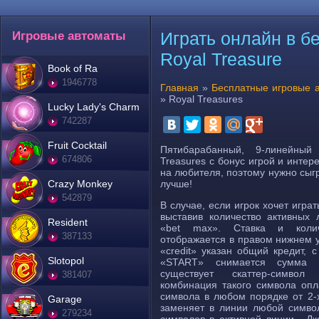
Играть онлайн в б
Игровые автоматы
Royal Treasure
Book of Ra
1946778
Главная
»
Бесплатные игровые 
»
Royal Treasures
Lucky Lady's Charm
742287
Fruit Cocktail
Пятибарабанный, 9-линейный
674806
Treasures с бонус игрой и инте
на любителя, поэтому нужно сыгр
Crazy Monkey
лучше!
542879
В случае, если игрок хочет игра
выставив количество активных 
Resident
«bet max». Ставка и колич
387133
отображается в правом нижнем у
«credit» указан общий кредит, 
Slotopol
«START» снимается сумма 
существует скаттер-символ
381407
комбинация такого символа оп
символа в любом порядке от 2
Garage
заменяет в линии любой симво
279234
символов в активной линии - Дж