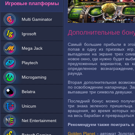
Игровые платформы
Multi Gaminator
Дополнительные бон
Igrosoft
Самый большие прибыли в этой
Mega Jack
попав в одну из призовых игр
выпадении на экране трех симв
новое окно, где нужно будет выб
Playtech
предложенных вариантов, ка к
определенное вознаграждение
раунда.
Microgaming
Вторая дополнительная возможн
по освобождению напарницы. За
Belatra
выпавшие три символа девушки.
Последний бонус можно получи
три знака зеленого пришельца
Unicum
вращения, во время которых к
на весь барабан и превращаться
Net Entertainment
Рекомендуем также поиграть в
Golden Planet
- автомат Золотая