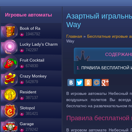
Азартный игральны
Игровые автоматы
Way
Book of Ra
1946792
Главная
»
Бесплатные игровые а
Way
Lucky Lady's Charm
742297
СОДЕРЖАН
Fruit Cocktail
674830
ПРАВИЛА БЕСПЛАТНОЙ 
Crazy Monkey
542879
Resident
В игровые автоматы Небесный пу
387137
воздушных полетов Вы всегда
бесплатно на развлекательном по
Slotopol
381421
Правила бесплатной 
Garage
279242
В игровом автомате Небесный 