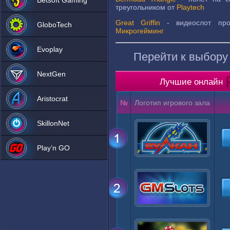
Betsoft Gaming
треугольником от
Playtech
Great Griffin
- видеослот про
GloboTech
Микрогейминг
Evoplay
Перейти к выбору 
NextGen
Лучшие онлайн
Aristocrat
№
Логотип игрового зала
SkillonNet
Play’n GO