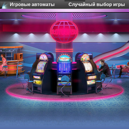
Игровые автоматы
Случайный выбор игры
бесплатно