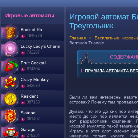
Игровой автомат 
Игровые автоматы
Треугольник
Book of Ra
1946778
Главная
»
Бесплатные игровы
Bermuda Triangle
Lucky Lady's Charm
742287
СОДЕРЖАН
Fruit Cocktail
674804
ПРАВИЛА АВТОМАТА BE
Crazy Monkey
542879
Resident
Были ли вам интересны азартн
островах? Почему там пропадаю
387133
Думаю, что это до сих пор инте
Slotopol
место до сих пор является неи
381407
вот разработчики компании P
игровой эмулятор такой тематики
Garage
Играть в этот слот сможет а
279234
наверное только колесо. Инт