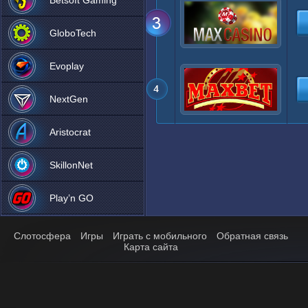
Betsoft Gaming
GloboTech
Evoplay
NextGen
Aristocrat
SkillonNet
Play’n GO
Слотосфера
Игры
Играть с мобильного
Обратная связь
Карта сайта