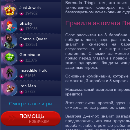
Bermuda Triagle тем, что хочет
таинственных факторах на Б
Just Jewels
безвозвратном исчезновении суд
194982
Правила автомата Ber
Sharky
179935
Слот рассчитан на 3 барабана и
Gonzo's Quest
победить легко, ведь раз так
значит и символов на бара
122951
следовательно и выигрышны
постоянно. С нимии вы можете 
Germinator
прямо перед глазами в правой ч
111076
такие однорукие бандиты чащ
азартные игроки.
Incredible Hulk
Основные комбинации, которые 
51616
самолета, 3 корабля и 3 морских
Iron Man
Максимальный выигрыш в игров
37732
кредитов.
Этот слот очень простой, здесь 
Смотреть все игры
символа, но все равно есть своя 
Выиграв джекпот, значит разгад
предположить, что сам треугол
корабли, либо огромные рыбы их
догадок, но тайну так и не разга