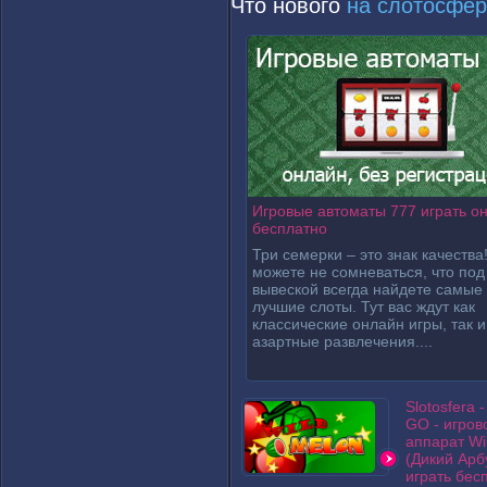
Что нового
на слотосфер
Игровые автоматы 777 играть о
бесплатно
Три семерки – это знак качества
можете не сомневаться, что под
вывеской всегда найдете самые
лучшие слоты. Тут вас ждут как
классические онлайн игры, так 
азартные развлечения....
Slotosfera -
GO - игров
аппарат Wi
(Дикий Арб
играть бес