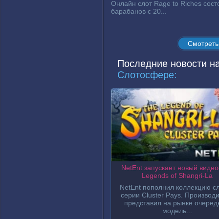
Онлайн слот Rage to Riches состо
барабанов с 20...
Смотреть
Последние новости н
Слотосфере:
NetEnt запускает новый видео
Legends of Shangri-La
NetEnt пополнил коллекцию с
серии Cluster Pays. Производ
представил на рынке очере
модель...