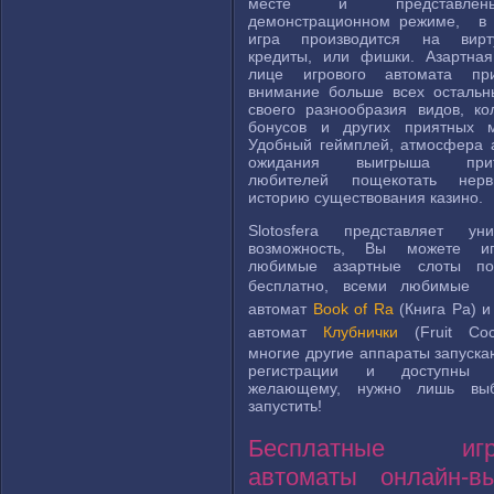
месте и представл
демонстрационном режиме, в 
игра производится на вирт
кредиты, или фишки. Азартная
лице игрового автомата при
внимание больше всех остальн
своего разнообразия видов, ко
бонусов и других приятных м
Удобный геймплей, атмосфера 
ожидания выигрыша притя
любителей пощекотать нер
историю существования казино.
Slotosfera представляет уни
возможность, Вы можете и
любимые азартные слоты по
бесплатно, всеми любимы
автомат
Book of Ra
(Книга Ра) 
автомат
Клубнички
(Fruit Cock
многие другие аппараты запуска
регистрации и доступны 
желающему, нужно лишь вы
запустить!
Бесплатные игр
автоматы онлайн-в