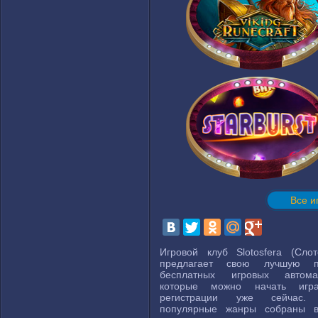
Все и
Игровой клуб Slotosfera (Сло
предлагает свою лучшую п
бесплатных игровых автом
которые можно начать игр
регистрации уже сейчас.
популярные жанры собраны 