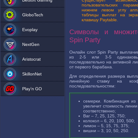
Betsoft Gaming
Существует возможнос
пользовательских пара
нижнем левом углу апп
GloboTech
таблицы выплат на экра
клавишу Paytable.
Evoplay
Символы и множит
Spin Party
NextGen
Онлайн слот Spin Party выплачи
из 2-5 или 3-5 одинаковы
Aristocrat
последовательно на активной ли
от первого барабана.
SkillonNet
Для определения размера выпл
линейную ставку на коэф
последовательностям:
Play’n GO
cемерки. Комбинация из 
увеличит стоимость линии 
соответственно;
Bar – 7, 25, 125, 750;
колокол – 6, 20, 100, 500;
лимон – 5, 15, 75, 375;
вишни – 3, 10, 50, 250.