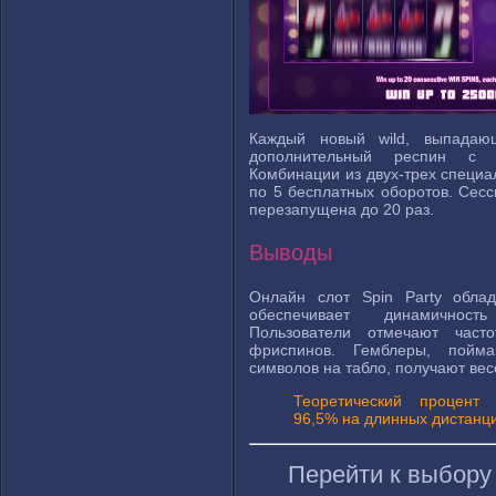
Каждый новый wild, выпадаю
дополнительный респин с «
Комбинации из двух-трех специа
по 5 бесплатных оборотов. Сес
перезапущена до 20 раз.
Выводы
Онлайн слот Spin Party обла
обеспечивает динамичност
Пользователи отмечают част
фриспинов. Гемблеры, пойм
символов на табло, получают ве
Теоретический процент 
96,5% на длинных дистанц
Перейти к выбору 