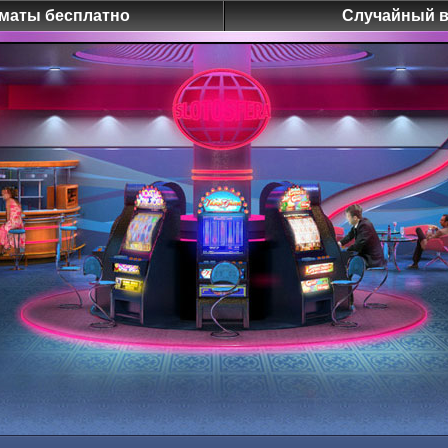
маты бесплатно
Случайный 