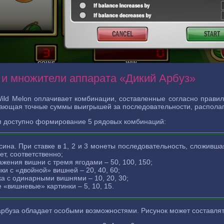
и множители аппарата «Дикий Арбуз»
ild Melon оплачивает комбинации, составленные согласно правил
вающая точные суммы выигрышей за последовательности, располага
 доступно формирование 5 рядовых комбинаций:
сина. При ставке в 1, 2 и 3 монеты последовательность, сложивша
ет, соответственно;
ажения вишни с тремя ягодами – 50, 100, 150;
нки с «двойной» вишней – 20, 40, 60;
ка с одинарными вишнями – 10, 20, 30;
 «вишневые» картинки – 5, 10, 15.
рбуза обладает особыми возможностями. Рисунок может составлят