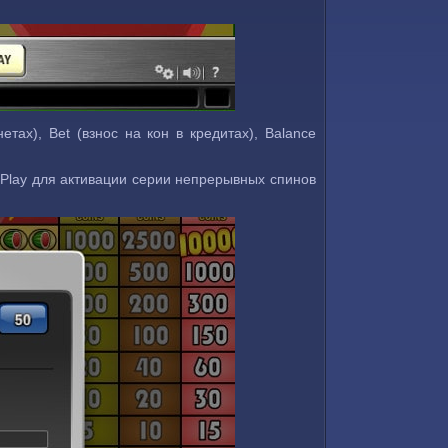
ах), Bet (взнос на кон в кредитах), Balance
 Play для активации серии непрерывных спинов