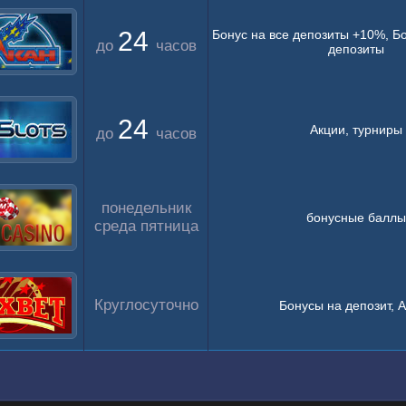
24
Бонус на все депозиты +10%, Б
до
часов
депозиты
24
Акции, турниры
до
часов
понедельник
бонусные баллы
среда пятница
Круглосуточно
Бонусы на депозит, 