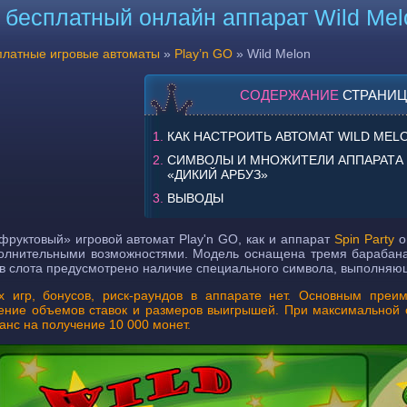
в бесплатный онлайн аппарат Wild Mel
платные игровые автоматы
»
Play’n GO
»
Wild Melon
СОДЕРЖАНИЕ
СТРАНИ
КАК НАСТРОИТЬ АВТОМАТ WILD MEL
СИМВОЛЫ И МНОЖИТЕЛИ АППАРАТА
«ДИКИЙ АРБУЗ»
ВЫВОДЫ
«фруктовый» игровой автомат Play'n GO, как и аппарат
Spin Party
о
полнительными возможностями. Модель оснащена тремя барабана
в слота предусмотрено наличие специального символа, выполняюще
х игр, бонусов, риск-раундов в аппарате нет. Основным преи
ение объемов ставок и размеров выигрышей. При максимальной с
нс на получение 10 000 монет.