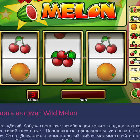
оить автомат Wild Melon
ат «Дикий Арбуз» составляет комбинации только в одном напра
х линий отсутствует. Пользователю предлагается установить с
ку Coins. Допускается моментальный выбор максимальной став