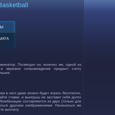
asketball
ЦЫ
МАТА
аминатор. Посвящен он, конечно же, одной из
и звуковое сопровождение придают слоту
льнее.
чем в него даже можно будет играть бесплатно,
йте ставки, и выигрыш не заставит себя долго
 Комбинации составляются из двух (только для
аться другими изображениями. Начинаться же
те выплату.