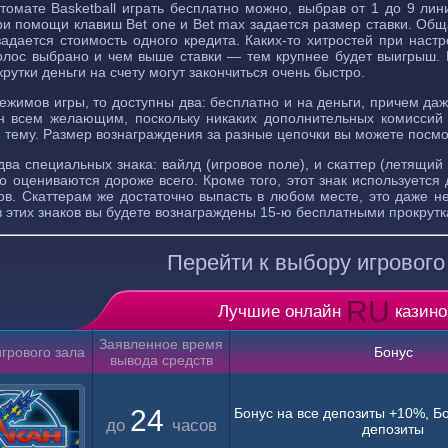
томате Basketball играть бесплатно можно, выбрав от 1 до 9 ли
ри помощи клавиш Bet one и Bet max задается размер ставки. Обща
задается стоимость одного кредита. Каких-то хитростей при настр
лос выбрано и чем выше ставки — тем крупнее будет выигрыш. 
рутки деньги на счету могут закончиться очень быстро.
режимов игры, то доступны два: бесплатно и на деньги, причем да
н всем желающим, поскольку никаких дополнительных комиссий 
 тему. Размер вознаграждения за разные цепочки вы можете посмотр
два специальных знака: вайлд (игровое поле), и скаттер (летящий 
го оцениваются дороже всего. Кроме того, этот знак используется
ов. Скаттерам же достаточно выпасть в любом месте, это даже н
 этих знаков вы будете вознаграждены 15-ю бесплатными прокру
Перейти к выбору игрового
RU
Лучшие онлайн
казино
Заявленное время
игрового зала
Бонус
вывода средств
24
Бонус на все депозиты +10%, Б
до
часов
депозиты