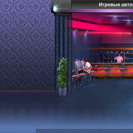
Игровые авто