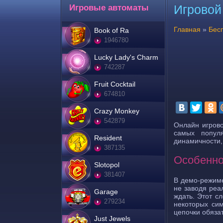
Игровой
Игровые автоматы
Главная
»
Бес
Book of Ra
1946780
Lucky Lady's Charm
742287
Fruit Cocktail
674810
Crazy Monkey
542879
Онлайн игрово
самых попул
Resident
динамичности,
387135
Особенно
Slotopol
381407
В демо-режиме
не заводя реа
Garage
ждать. Этот с
279234
некоторых сим
цепочки обяза
Just Jewels