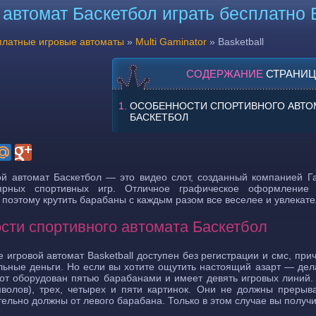
 автомат Баскетбол играть бесплатно B
платные игровые автоматы
»
Multi Gaminator
»
Basketball
СОДЕРЖАНИЕ
СТРАНИ
ОСОБЕННОСТИ СПОРТИВНОГО АВТО
БАСКЕТБОЛ
й автомат Баскетбол — это видео слот, созданный компанией Г
ярных спортивных игр. Отличное графическое оформление 
 поэтому крутить барабаны с каждым разом все веселее и увлекате
сти спортивного автомата Баскетбол
 игровой автомат Basketball доступен без регистрации и смс, при
льные деньги. Но если вы хотите ощутить настоящий азарт — дела
лот оборудован пятью барабанами и имеет девять игровых линий.
волов), трех, четырех и пяти картинок. Они не должны прерыв
тельно должны от левого барабана. Только в этом случае вы получи