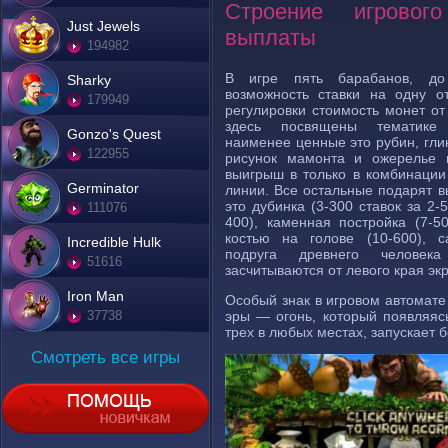
Строение игровог
Just Jewels
выплаты
194982
В игре пять барабанов, до
Sharky
возможность ставки на одну о
179949
регулировки стоимость монет от
здесь посвящены тематике 
Gonzo's Quest
наименее ценные это рубин, гли
122955
рисунок мамонта и ожерелье 
выигрыш в только в комбинации 
Germinator
линии. Все остальные подарят в
это дубинка (3-300 ставок за 2-
111076
400), каменная постройка (7-5
костью на голове (10-600), с
Incredible Hulk
подруга древнего человека
51616
засчитываются от левого края эк
Iron Man
Особый знак в игровом автомате
эры — огонь, который появляясь
37738
трех в любых местах, запускает
Смотреть все игры