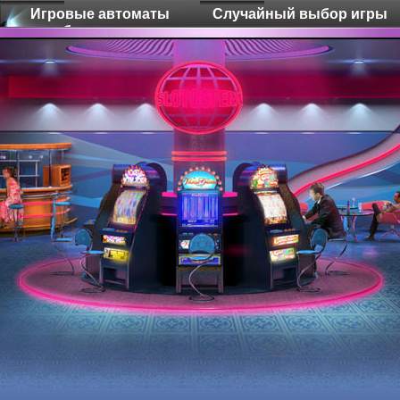
Игровые автоматы
Случайный выбор игры
бесплатно