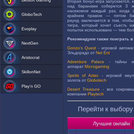
Betsoft Gaming
Вторая бонус-игра запускается, 
над баранами соберется 3 ж
насекомое каждый раз, когда 
GloboTech
крайнем правом — пятом бар
раунд заключается в том, чтобы
тигра, который хочет съесть 
Evoplay
попыток использовано — тем бол
Рекомендуем также поиграть в
NextGen
Gonzo's Quest
- игровой автомат
Эльдорадо от
Net Ent
Aristocrat
Adventure Palace
- тайны и 
аппарат
Microgaming
SkillonNet
Spirits of Aztec
- игровой эмул
золота от
Globotech
Play’n GO
Desert Treasure
- все сокровищ
компании
Playtech
Перейти к выбору 
Лучшие онлайн