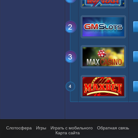
Слотосфера
Игры
Играть с мобильного
Обратная связь
Карта сайта