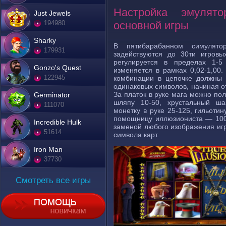
Настройка эмулят
Just Jewels
основной игры
194980
Sharky
В пятибарабанном симулято
179931
задействуются до 30ти игровы
регулируется в пределах 1-5
Gonzo's Quest
изменяется в рамках 0,02-1,00.
122945
комбинации в цепочке должны 
одинаковых символов, начиная от
За платок в руке мага можно полу
Germinator
шляпу 10-50, хрустальный ша
111070
монетку в руке 25-125, гильотин
помощницу иллюзиониста — 100-
Incredible Hulk
заменой любого изображения игр
51614
символа карт.
Iron Man
37730
Смотреть все игры