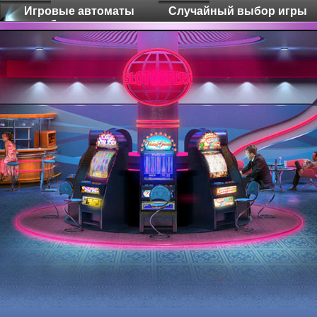
Игровые автоматы
Случайный выбор игры
бесплатно