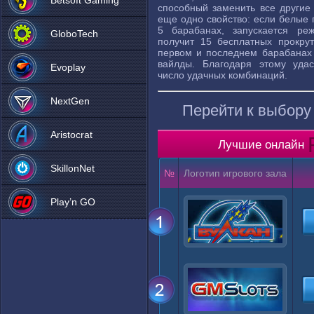
Betsoft Gaming
способный заменить все другие 
еще одно свойство: если белые 
5 барабанах, запускается ре
GloboTech
получит 15 бесплатных прокру
первом и последнем барабанах
вайлды. Благодаря этому удас
Evoplay
число удачных комбинаций.
NextGen
Перейти к выбору 
Aristocrat
Лучшие онлайн
SkillonNet
№
Логотип игрового зала
Play’n GO