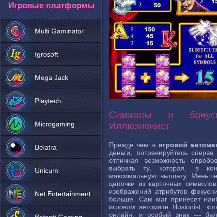
Игровые платформы
Multi Gaminator
Igrosoft
Mega Jack
Playtech
Символы и бонус
Microgaming
Иллюзионист
Прежде чем в
игровой автома
Belatra
деньги, потренируйтесь сперв
отличная возможность опробо
выбрать ту, которая, в кон
Unicum
максимальную выплату. Меньше
цепочки из карточных символов
изображений атрибутов фокусни
Net Entertainment
больше. Сам маг принесет наи
игровом автомате Illusionist, к
онлайн, и особый знак — бел