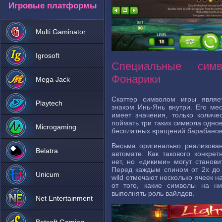
Игровые платформы
Multi Gaminator
Igrosoft
Специальные симв
Фонарики
Mega Jack
Скаттер символом игры явля
Playtech
знаком Инь-Янь внутри. Его ме
имеет значения, только количес
поймать три таких символа однов
Microgaming
бесплатных вращений барабанов,
Весьма оригинально реализова
Belatra
автомате. Как такового конкрет
нет, но «дикими» могут станови
Перед каждым спином от 2х до
Unicum
wild отмечают несколько ячеек н
от того, какие символы на н
выполнять роль вайлдов.
Net Entertainment