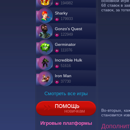
основной игре
194982
68 ставок в за
ставок, за тот
Sharky
179933
Gonzo's Quest
122949
Germinator
111076
Incredible Hulk
51616
Iron Man
37730
Смотреть все игры
Во-вторых, ка
становится изв
Игровые платформы
Дополнит