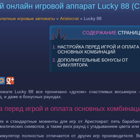
й онлайн игровой аппарат Lucky 88 (
платные игровые автоматы
»
Aristocrat
»
Lucky 88
СОДЕРЖАНИЕ
СТРАНИ
НАСТРОЙКА ПЕРЕД ИГРОЙ И ОПЛАТА
ОСНОВНЫХ КОМБИНАЦИЙ
ДОПОЛНИТЕЛЬНЫЕ БОНУСЫ ОТ
СИМУЛЯТОРА
томате Lucky 88 все пронизано «духом» счастливых восьмерок
д, и даже в бонусных раундах.
а перед игрой и оплата основных комбинац
те и стандартные моменты для игр от Аристократ: пять барабано
матических символов, а также риск раунд с угадыванием цвета или
имулятор полностью отличается от других игр производителя. 