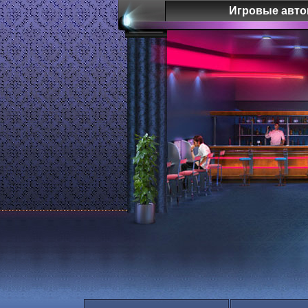
Игровые авто