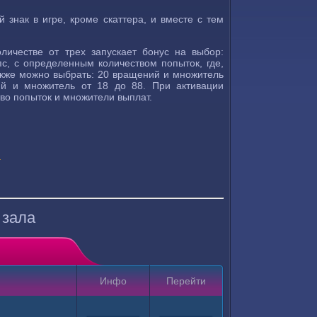
знак в игре, кроме скаттера, и вместе с тем
личестве от трех запускает бонус на выбор:
с, с определенным количеством попыток, где,
акже можно выбрать: 20 вращений и множитель
й и множитель от 18 до 88. При активации
во попыток и множители выплат.
г
 зала
Инфо
Перейти