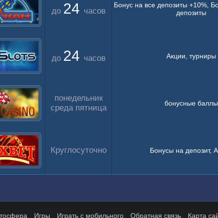
24
Бонус на все депозиты +10%, Б
до
часов
депозиты
24
Акции, турниры
до
часов
понедельник
бонусные баллы
среда пятница
Круглосуточно
Бонусы на депозит, 
тосфера
Игры
Играть с мобильного
Обратная связь
Карта са