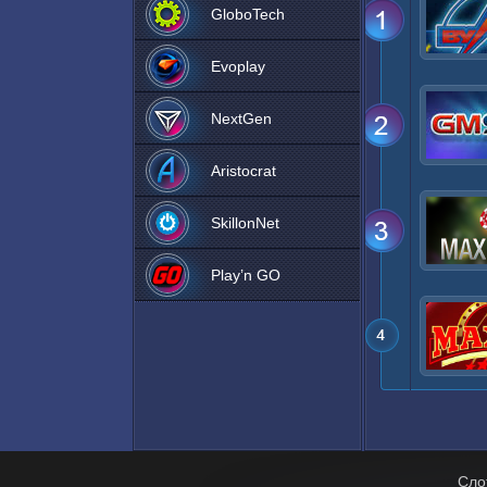
GloboTech
Evoplay
NextGen
Aristocrat
SkillonNet
Play’n GO
Сло