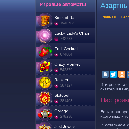
Азартны
Игровые автоматы
Главная
»
Бес
Book of Ra
1946768
Lucky Lady's Charm
742283
Fruit Cocktail
674804
Crazy Monkey
542879
Resident
В игровом ав
387127
скаттер и вайл
Slotopol
Настройк
381403
Garage
Есть в аппара
карточных и те
279230
В остальном с
Just Jewels