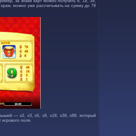
имер, за знаки карт можно получить 8, 18, 38,
ли храм, можно уже рассчитывать на сумму до 78
шей — x2, x3, x5, x8, x18, x38, x88, который
т игрового поля.