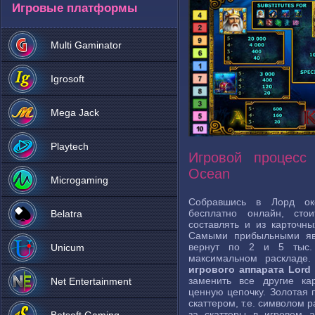
Игровые платформы
Multi Gaminator
Igrosoft
Mega Jack
Playtech
Игровой процесс
Ocean
Microgaming
Собравшись в Лорд оке
бесплатно онлайн, сто
Belatra
составлять и из карточны
Самыми прибыльными явл
вернут по 2 и 5 тыс. 
Unicum
максимальном раскладе.
игрового аппарата Lord 
заменить все другие ка
Net Entertainment
ценную цепочку. Золотая 
скаттером, т.е. символом 
за скаттеры в игровом а