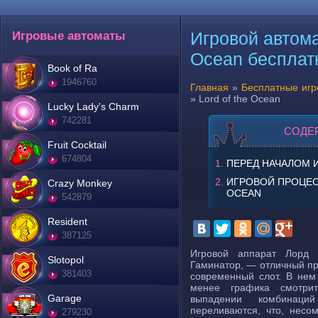
Игровой автомат
Игровые автоматы
Ocean бесплат
Book of Ra
1946760
Главная
»
Бесплатные игр
»
Lord of the Ocean
Lucky Lady's Charm
742281
СОДЕ
Fruit Cocktail
674804
ПЕРЕД НАЧАЛОМ 
ИГРОВОЙ ПРОЦЕС
Crazy Monkey
OCEAN
542879
Resident
387125
Игровой аппарат Лорд 
Slotopol
Гаминатор, — отличный пр
381403
современный слот. В нем
менее графика смотри
Garage
выпадении комбинац
переливаются, что, несо
279230