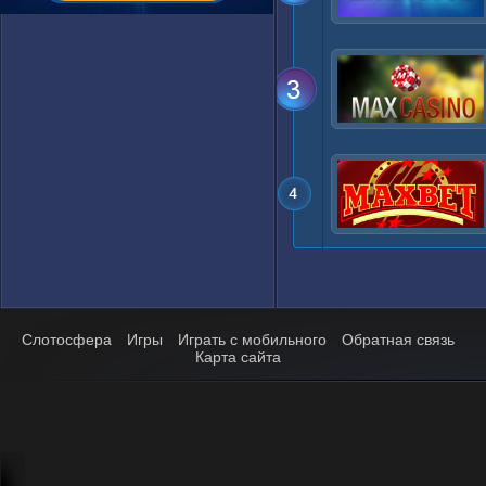
Слотосфера
Игры
Играть с мобильного
Обратная связь
Карта сайта