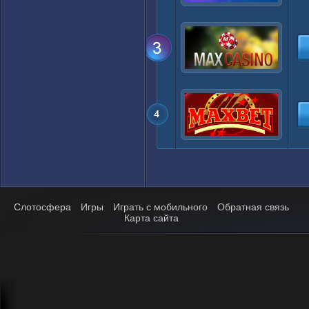
Слотосфера
Игры
Играть с мобильного
Обратная связь
Карта сайта