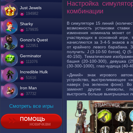
Настройка симулято
Just Jewels
комбинации
194982
В симуляторе 15 линий (количест
Sharky
возможность установки ставк
179935
изменения номинала монет от 
участвующих в основной игре, 
Gonzo's Quest
начисляются за 3-4-5 знаков в 
122951
от крайнего левого барабана. 
получить: J (3-10-50 бэтов), Q (5-
Germinator
40-150). Тематические изображе
башня (20-100-300), девушка (2
111076
(30-300-1000), глаз чудища (40-4
Incredible Hulk
«Дикий» знак игрового авт
51616
устройство, выстреливающее «к
наверх (на зеленом фоне). Во
Iron Man
заменят другие символы, п
выстроить больше выигрышных л
37732
Смотреть все игры