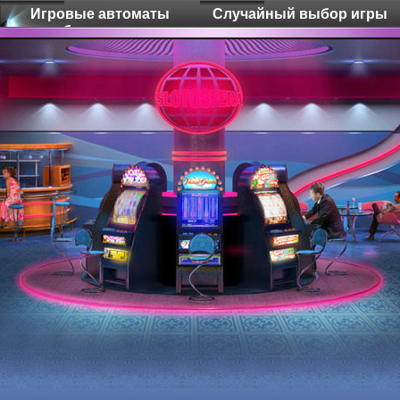
Игровые автоматы
Случайный выбор игры
бесплатно