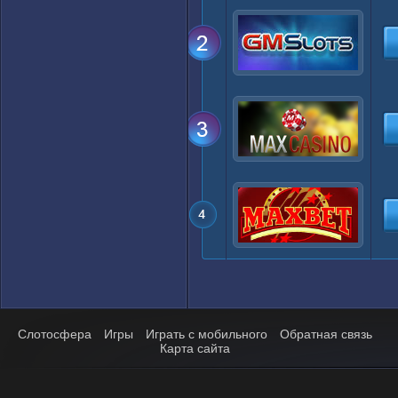
Слотосфера
Игры
Играть с мобильного
Обратная связь
Карта сайта