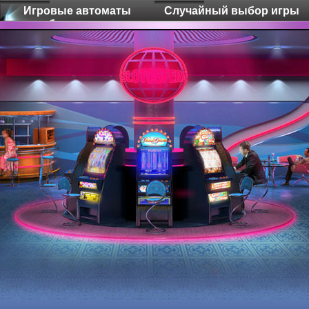
Игровые автоматы
Случайный выбор игры
бесплатно