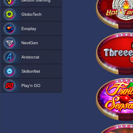
Betsoft Gaming
GloboTech
Evoplay
NextGen
Aristocrat
SkillonNet
Play’n GO