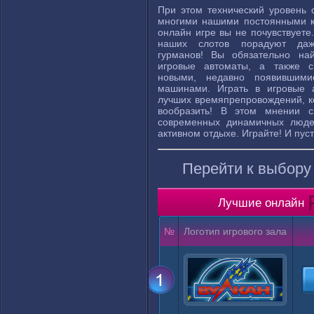
При этом технический уровень 
многими нашими постоянными к
онлайн игре вы не почувствуете
наших слотов порадуют даж
гурманов! Вы обязательно на
игровые автоматы, а также с
новыми, недавно появившими
машинами. Играть в игровые 
лучших времяпрепровождений, к
вообразить! В этом мнении с
современных динамичных люде
активном отдыхе. Играйте! И пуст
Перейти к выбору 
Лучшие онлайн
№
Логотип игрового зала