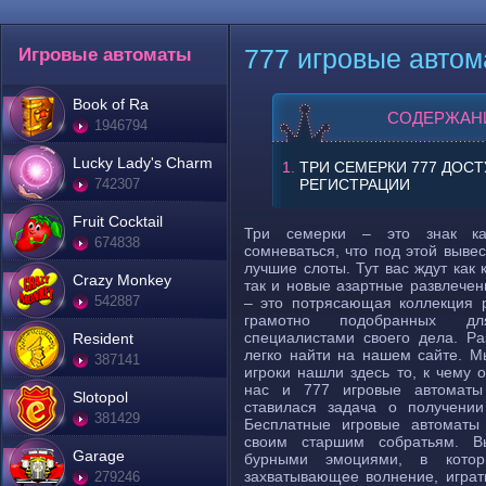
777 игровые автом
Игровые автоматы
Book of Ra
СОДЕРЖАН
1946794
Lucky Lady's Charm
ТРИ СЕМЕРКИ 777 ДОС
РЕГИСТРАЦИИ
742307
Fruit Cocktail
Три семерки – это знак ка
674838
сомневаться, что под этой выве
лучшие слоты. Тут вас ждут как 
Crazy Monkey
так и новые азартные развлечен
542887
– это потрясающая коллекция 
грамотно подобранных д
специалистами своего дела. Р
Resident
легко найти на нашем сайте. М
387141
игроки нашли здесь то, к чему 
нас и 777 игровые автоматы
Slotopol
ставилася задача о получени
381429
Бесплатные игровые автоматы
своим старшим собратьям. 
Garage
бурными эмоциями, в котор
захватывающее волнение, играт
279246