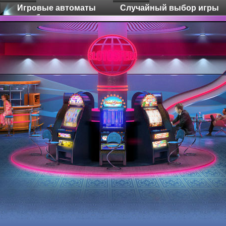
Игровые автоматы
Случайный выбор игры
бесплатно