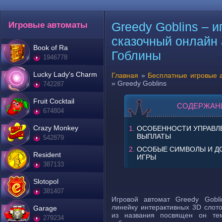
Greedy Goblins – и
Игровые автоматы
сказочный онлайн
Book of Ra
Гоблины
1946778
Lucky Lady's Charm
Главная
»
Бесплатные игровые 
»
Greedy Goblins
742287
Fruit Cocktail
СОДЕРЖАН
674804
Crazy Monkey
ОСОБЕННОСТИ УПРАВЛЕ
ВЫПЛАТЫ
542879
ОСОБЫЕ СИМВОЛЫ И Д
Resident
ИГРЫ
387133
Slotopol
381407
Игровой автомат Greedy Gobl
линейку интерактивных 3D слото
Garage
из названия посвящен он те
279234