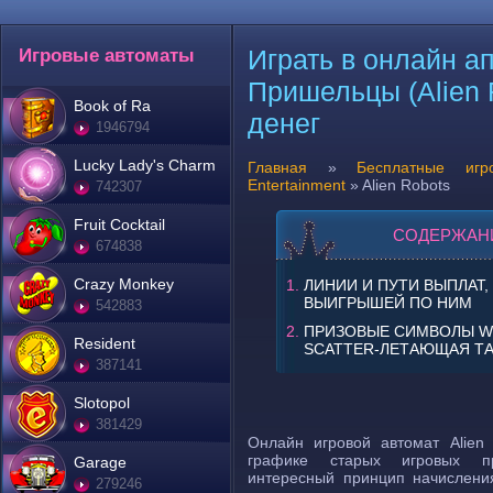
Играть в онлайн а
Игровые автоматы
Пришельцы (Alien 
Book of Ra
денег
1946794
Lucky Lady's Charm
Главная
»
Бесплатные игр
Entertainment
»
Alien Robots
742307
Fruit Cocktail
СОДЕРЖАН
674838
Crazy Monkey
ЛИНИИ И ПУТИ ВЫПЛАТ,
ВЫИГРЫШЕЙ ПО НИМ
542883
ПРИЗОВЫЕ СИМВОЛЫ WI
Resident
SCATTER-ЛЕТАЮЩАЯ ТА
387141
Slotopol
381429
Онлайн игровой автомат Alien
графике старых игровых пр
Garage
интересный принцип начислен
279246