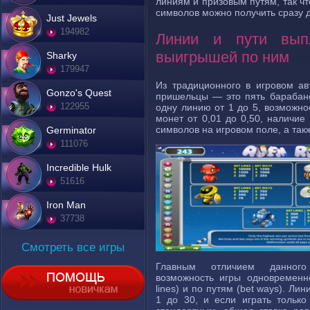
линиям и призовым путям, так чт
символов можно получить сразу 
Just Jewels
194982
Линии и пути выпл
выигрышей по ним
Sharky
179947
Из традиционного в игровом ав
Gonzo's Quest
пришельцы — это пять барабано
122955
одну линию от 1 до 5, возможно
монет от 0,01 до 0,50, наличие
символов на игровом поле, а такж
Germinator
111076
Incredible Hulk
51616
Iron Man
37738
Смотреть все игры
Главным отличием данного
возможность игры одновременн
lines) и по путям (bet ways). Ли
1 до 30, и если играть только