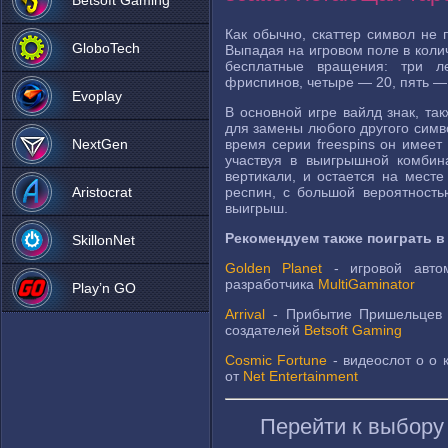
Betsoft Gaming
Как обычно, скаттер символ не 
GloboTech
Выпадая на игровом поле в колич
бесплатные вращения: три 
фриспинов, четыре — 20, пять —
Evoplay
В основной игре вайлд знак, та
для замены любого другого симво
время серии freespins он имеет
NextGen
участвуя в выигрышной комбин
вертикали, и остается на мест
респин, с большой вероятност
Aristocrat
выигрыш.
Рекомендуем также поиграть в
SkillonNet
Golden Planet
- игровой авто
разработчика
MultiGaminator
Play’n GO
Arrival
- Прибытие Пришельцев 
создателей
Betsoft Gaming
Cosmic Fortune
- видеослот о о 
от
Net Entertainment
Перейти к выбору 