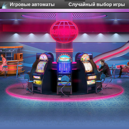
Игровые автоматы
Случайный выбор игры
бесплатно