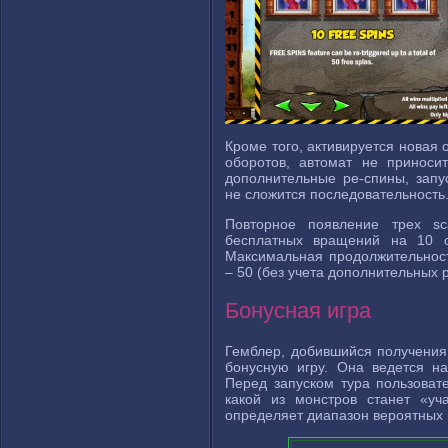
Кроме того, активируется новая 
оборотов, автомат не приноси
дополнительные ре-спины, запу
не сложится последовательность
Повторное появление трех sc
бесплатных вращений на 10 об
Максимальная продолжительнос
– 50 (без учета дополнительных 
Бонусная игра
Гемблер, добившийся получения 
бонусную игру. Она ведется н
Перед запуском тура пользоват
какой из монстров станет «уч
определяет диапазон вероятных