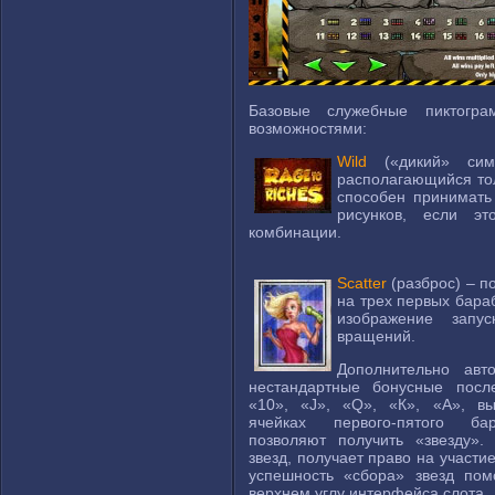
Базовые служебные пиктогр
возможностями:
Wild
(«дикий» симв
располагающийся тол
способен принимать
рисунков, если э
комбинации.
Scatter
(разброс) – п
на трех первых бара
изображение запу
вращений.
Дополнительно авт
нестандартные бонусные посл
«10», «J», «Q», «К», «А», в
ячейках первого-пятого бар
позволяют получить «звезду».
звезд, получает право на участи
успешность «сбора» звезд пом
верхнем углу интерфейса слота.