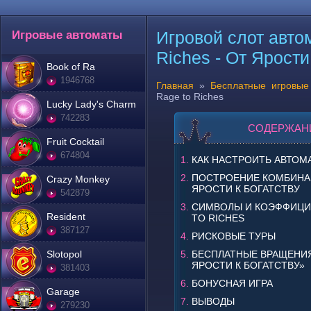
Игровой слот авто
Игровые автоматы
Riches - От Ярости
Book of Ra
1946768
Главная
»
Бесплатные игровые
Rage to Riches
Lucky Lady's Charm
742283
СОДЕРЖАН
Fruit Cocktail
674804
КАК НАСТРОИТЬ АВТОМА
ПОСТРОЕНИЕ КОМБИНАЦ
Crazy Monkey
ЯРОСТИ К БОГАТСТВУ
542879
СИМВОЛЫ И КОЭФФИЦИ
Resident
TO RICHES
387127
РИСКОВЫЕ ТУРЫ
Slotopol
БЕСПЛАТНЫЕ ВРАЩЕНИЯ
ЯРОСТИ К БОГАТСТВУ»
381403
БОНУСНАЯ ИГРА
Garage
ВЫВОДЫ
279230