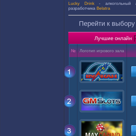
Lucky Drink
- алкогольный 
разработчика
Belatra
Перейти к выбору 
Лучшие онлайн
№
Логотип игрового зала