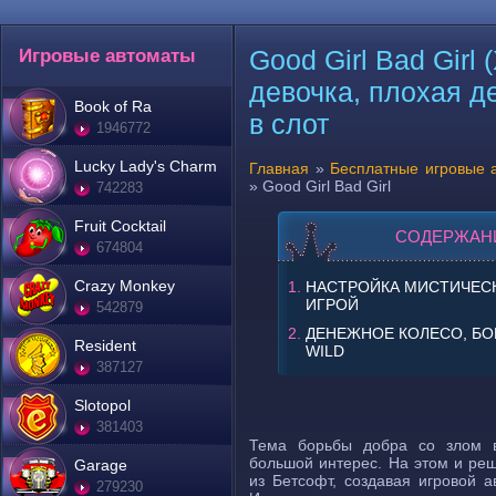
Good Girl Bad Girl
Игровые автоматы
девочка, плохая де
Book of Ra
в слот
1946772
Lucky Lady's Charm
Главная
»
Бесплатные игровые 
»
Good Girl Bad Girl
742283
Fruit Cocktail
СОДЕРЖАН
674804
Crazy Monkey
НАСТРОЙКА МИСТИЧЕСК
ИГРОЙ
542879
ДЕНЕЖНОЕ КОЛЕСО, БО
Resident
WILD
387127
Slotopol
381403
Тема борьбы добра со злом в
большой интерес. На этом и реш
Garage
из Бетсофт, создавая игровой ав
279230