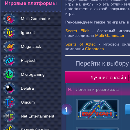
Игровые платформы
игры на дубль, но эта отличите
entertaiment с лихвой покрывае
игры.
Multi Gaminator
Рекомендуем также поиграть в
Secret Elixir
- Азартный игров
Igrosoft
производителя
Multi Gaminator
Spirits of Aztec
- Игровой онла
Mega Jack
компании
Globotech
Playtech
Перейти к выбору 
Microgaming
Лучшие онлайн
Belatra
№
Логотип игрового зала
Unicum
Net Entertainment