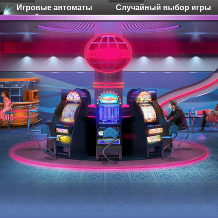
Игровые автоматы
Случайный выбор игры
бесплатно