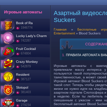
Азартный видеосло
Игровые автоматы
Suckers
Book of Ra
1946774
Главная
»
Бесплатные игр
Entertainment
»
Blood Suckers
Lucky Lady's Charm
742287
СОДЕРЖАН
Fruit Cocktail
674804
ПРАВИЛА АВТОМАТА ВА
Crazy Monkey
Игровые автоматы с вампир
542879
привлекали массу интереса у
пользуются такой популярностью
Resident
таинственностью, а может своей
387127
Игровой автомат Blood Suckers о
такой слот. Теперь чтобы увидет
Slotopol
жизни не нужно идти на кладбищ
381403
азартном портале Слотосфера и 
в неделю. Если ты любитель п
смешанным с ужасом - жми на 
Garage
бесплатный автомат Blood Sucker
279234