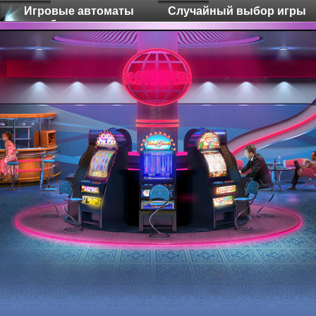
Игровые автоматы
Случайный выбор игры
бесплатно