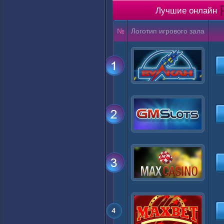
Лучшие онлайн
№
Логотип игрового зала