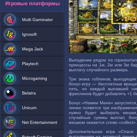
Игровые платформы
Multi Gaminator
Igrosoft
Mega Jack
Выпадение рядом по горизонтал
Playtech
принцессы на 1м, 2м или 3м ба
выплату случайного размера.
Microgaming
Три знака гоблинов, выходящих
бонус-игру — бесплатные вращен
пять, но каждый выпавший си
Belatra
фриспинов будет добавлять +1 б
Бонус «Нажми Меня» запустится,
линии появятся три изображения
Unicum
нужно будет выбирать мешки
случайные суммы выплат, бону
мешком окажется слово «collect».
Net Entertainment
Дополнительная игра «Спаси 
выпадением на активной линии 