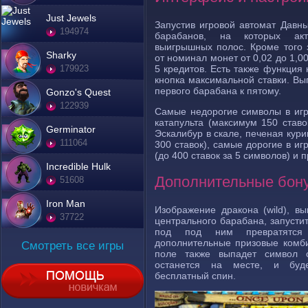
Just Jewels
Запустив игровой автомат Давн
194974
барабанов, на которых ак
выигрышных полос. Кроме того 
Sharky
от номинал монет от 0,02 до 1,00
5 кредитов. Есть также функция
179923
кнопка максимальной ставки. Вы
первого барабана к пятому.
Gonzo's Quest
122939
Самые недорогие символы в игре
катапульта (максимум 150 ставо
Germinator
Эскалибур в скале, печеная кури
111064
300 ставок), самые дорогие в иг
(до 400 ставок за 5 символов) и п
Incredible Hulk
Дополнительные бон
51608
Iron Man
Изображение дракона (wild), в
37722
центрального барабана, запусти
под под ним превратятся
дополнительные призовые комб
Смотреть все игры
поле также выпадет символ с
останется на месте, и буд
бесплатный спин.