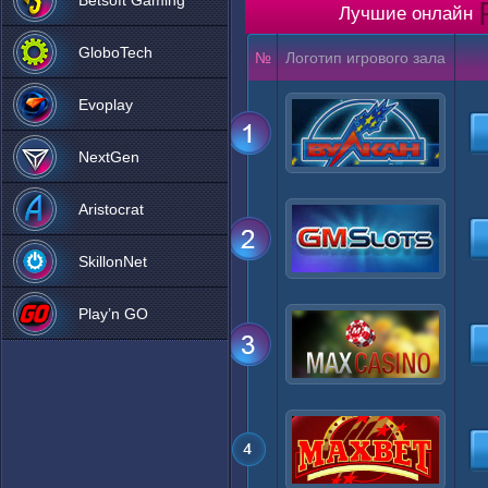
Betsoft Gaming
Лучшие онлайн
GloboTech
№
Логотип игрового зала
Evoplay
NextGen
Aristocrat
SkillonNet
Play’n GO