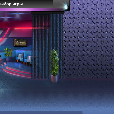
выбор игры