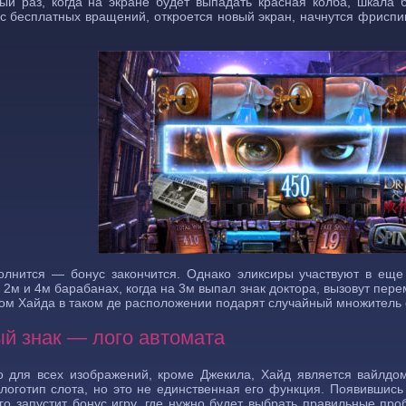
ый раз, когда на экране будет выпадать красная колба, шкала б
ус бесплатных вращений, откроется новый экран, начнутся фриспи
олнится — бонус закончится. Однако эликсиры участвуют в еще
 2м и 4м барабанах, когда на 3м выпал знак доктора, вызовут пер
ком Хайда в таком де расположении подарят случайный множитель с
й знак — лого автомата
о для всех изображений, кроме Джекила, Хайд является вайлдо
-логотип слота, но это не единственная его функция. Появившись
ого запустит бонус игру, где нужно будет выбрать правильные про