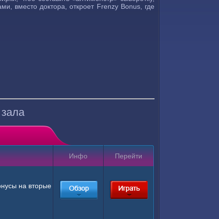
и, вместо доктора, откроет Frenzy Bonus, где
 зала
Инфо
Перейти
онусы на вторые