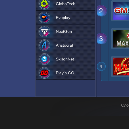
GloboTech
Evoplay
NextGen
Aristocrat
SkillonNet
Play’n GO
Сло