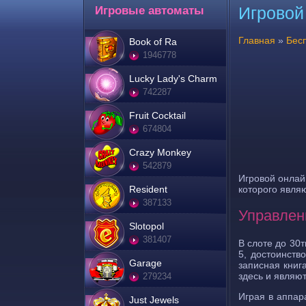
Игровой
Игровые автоматы
Главная
»
Бес
Book of Ra
1946778
Lucky Lady's Charm
742287
Fruit Cocktail
674804
Crazy Monkey
542879
Игровой онлайн
Resident
которого явля
387133
Управлен
Slotopol
381407
В слоте до 30
5, достоинств
Garage
записная книг
здесь и являю
279234
Играя в аппара
Just Jewels