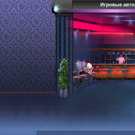
Игровые авто