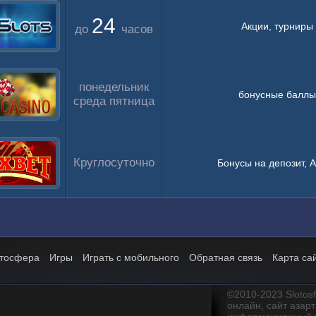
24
Акции, турниры
до
часов
понедельник
бонусные баллы
среда пятница
Круглосуточно
Бонусы на депозит, 
тосфера
Игры
Играть с мобильного
Обратная связь
Карта са
©2010-2023 Slotos
онлайн, сайт азарт