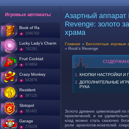
Азартный аппарат 
Игровые автоматы
Revenge: золото з
Book of Ra
храма
1946760
Lucky Lady's Charm
Главная
»
Бесплатные игровые 
»
Rook's Revenge
742281
Fruit Cocktail
СОДЕРЖАН
674804
Crazy Monkey
КНОПКИ НАСТРОЙКИ И 
542879
ДОПОЛНИТЕЛЬНЫЕ ИГРЫ
РУКА
Resident
387125
Slotopol
Золото древних цивилизаций по 
381401
приключений, и не удивительно,
клад можно стать сказочно бог
Garage
роли архелогов-искателей сок
279228