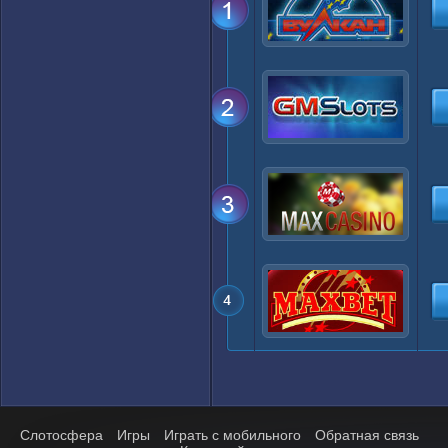
Слотосфера
Игры
Играть с мобильного
Обратная связь