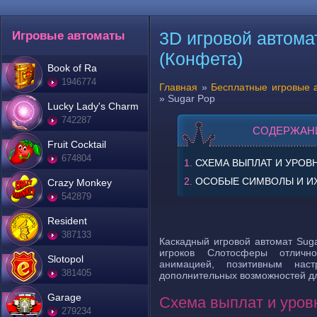
3D игровой автома
Игровые автоматы
(Конфета)
Book of Ra
1946774
Главная
»
Бесплатные игровые 
»
Sugar Pop
Lucky Lady's Charm
742287
СОДЕРЖАН
Fruit Cocktail
674804
СХЕМА ВЫПЛАТ И УРОВН
ОСОБЫЕ СИМВОЛЫ И И
Crazy Monkey
542879
Resident
387133
Каскадный игровой автомат Suga
игроков Слотосферы отличн
Slotopol
анимацией, позитивным нас
381405
дополнительных возможностей д
Garage
Схема выплат и уровн
279234