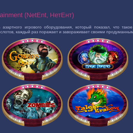
tainment (NetEnt, НетЕнт)
ь азартного игрового оборудования, который показал, что так
еслотов, каждый раз поражает и завораживает своими продуманны