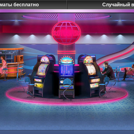
маты бесплатно
Случайный 