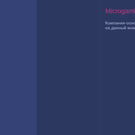
Microgam
Компания-осно
на данный мом