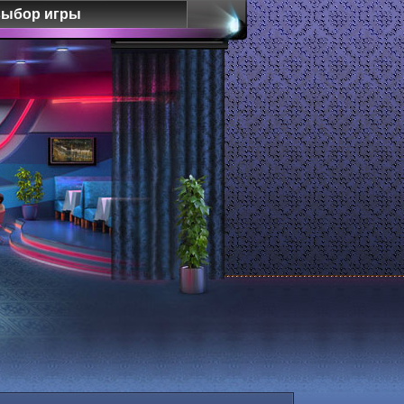
выбор игры