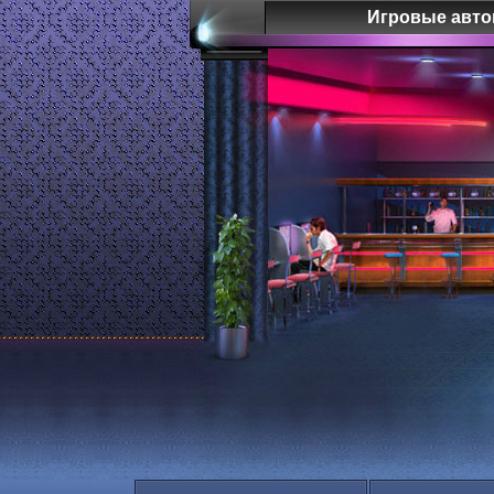
Игровые авто