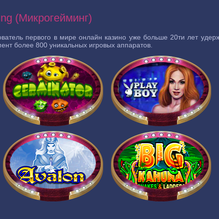
ing (Микрогейминг)
ватель первого в мире онлайн казино уже больше 20ти лет удерж
ент более 800 уникальных игровых аппаратов.