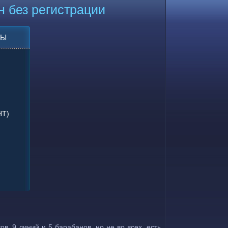
н без регистрации
ЦЫ
НТ)
ов, 9 линий и 5 барабанов, но не во всех, есть