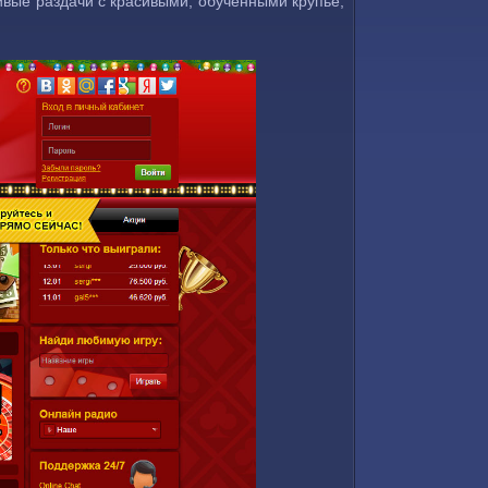
живые раздачи с красивыми, обученными крупье,