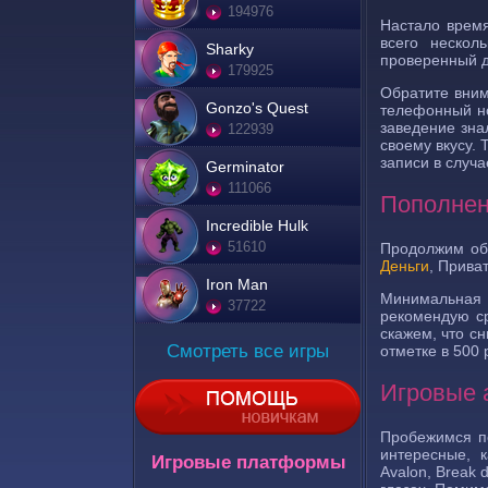
194976
Настало время
всего нескол
Sharky
проверенный д
179925
Обратите вним
Gonzo's Quest
телефонный но
заведение зна
122939
своему вкусу.
записи в случа
Germinator
111066
Пополнени
Incredible Hulk
51610
Продолжим об
Деньги
, Прива
Iron Man
Минимальная 
37722
рекомендую ср
скажем, что с
Смотреть все игры
отметке в 500 
Игровые 
Пробежимся по
интересные, к
Игровые платформы
Avalon, Break