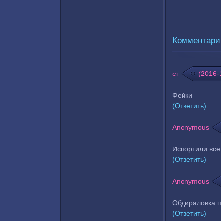
Комментари
ег
(2016-
Фейки
(Ответить)
Anonymous
Испортили все 
(Ответить)
Anonymous
Обдираловка п
(Ответить)