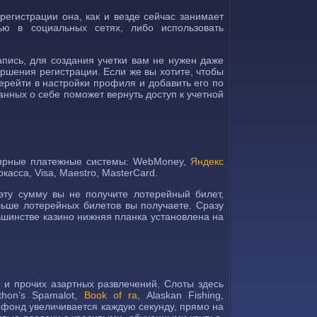
регистрации она, как и везде сейчас занимает
сью в социальных сетях, либо использовать
пись, для создания учетки вам не нужен даже
шения регистрации. Если же вы хотите, чтобы
ерейти в настройки профиля и добавить его по
анных о себе поможет вернуть доступ к учетной
улярные платежные системы: WebMoney,
Яндекс
ркасса, Visa, Maestro, MasterCard.
эту сумму вы не получите лотерейный билет,
льше лотерейных билетов вы получаете. Сразу
льшинстве казино нижняя планка установлена на
 и прочих азартных развлечений. Слоты здесь
thon’s Spamalot,
Book of ra
, Alaskan Fishing,
й фонд увеличивается каждую секунду, прямо на