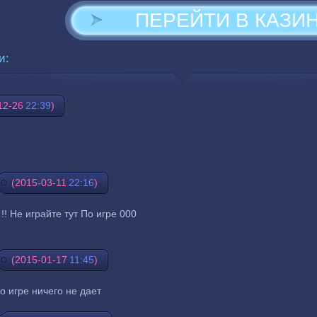
ПЕРЕЙТИ В КАЗИ
и:
12-26
22:39
)
(2015-03-11
22:16
)
!! Не играйте тут По игре 000
(2015-01-17
11:45
)
о игре ничего не дает