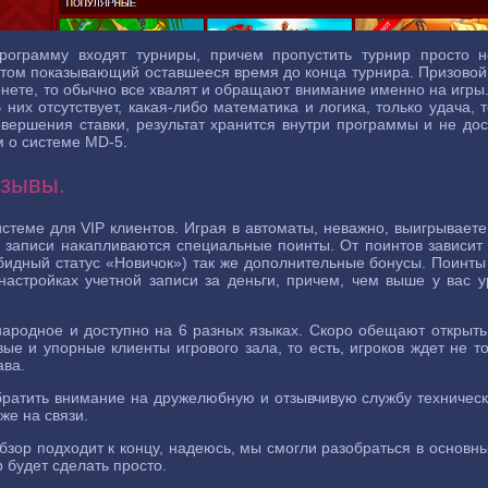
рограмму входят турниры, причем пропустить турнир просто н
том показывающий оставшееся время до конца турнира. Призовой 
рнете, то обычно все хвалят и обращают внимание именно на игры
 них отсутствует, какая-либо математика и логика, только удача,
овершения ставки, результат хранится внутри программы и не до
м о системе MD-5.
тзывы.
истеме для VIP клиентов. Играя в автоматы, неважно, выигрываете
 записи накапливаются специальные поинты. От поинтов зависит у
бидный статус «Новичок») так же дополнительные бонусы. Поинты
настройках учетной записи за деньги, причем, чем выше у вас 
ародное и доступно на 6 разных языках. Скоро обещают открыть 
ые и упорные клиенты игрового зала, то есть, игроков ждет не т
ава.
братить внимание на дружелюбную и отзывчивую службу техническ
уже на связи.
бзор подходит к концу, надеюсь, мы смогли разобраться в основн
 будет сделать просто.