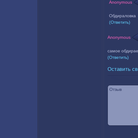
Anonymous
Обдираловка
(Ответить)
Anonymous
самое обдирае
(Ответить)
Оставить св