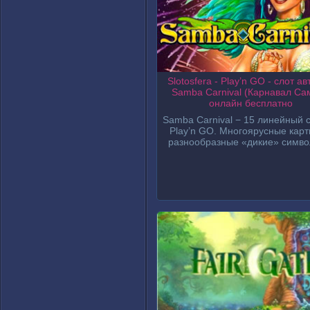
Slotosfera - Play’n GO - слот а
Samba Carnival (Карнавал Са
онлайн бесплатно
Samba Carnival − 15 линейный с
Play’n GO. Многоярусные карт
разнообразные «дикие» символ