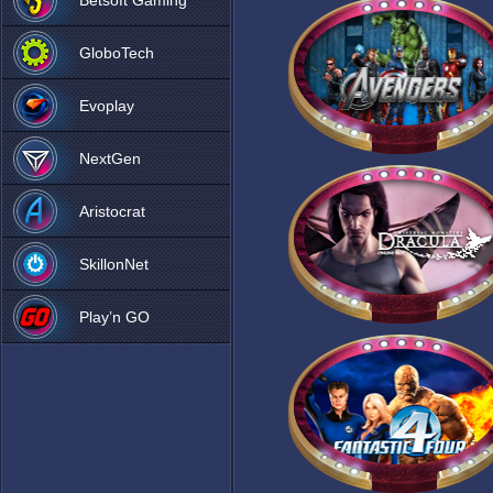
Betsoft Gaming
GloboTech
Evoplay
NextGen
Aristocrat
SkillonNet
Play’n GO