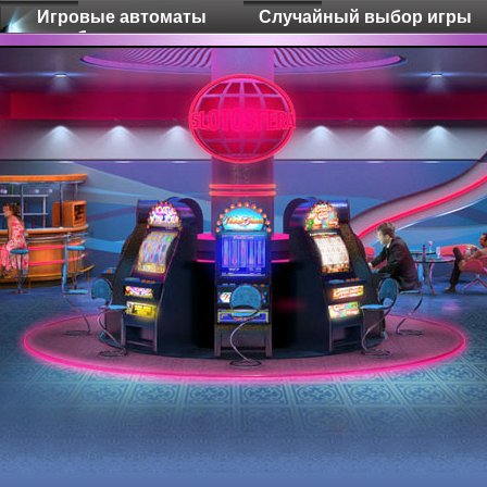
Игровые автоматы
Случайный выбор игры
бесплатно