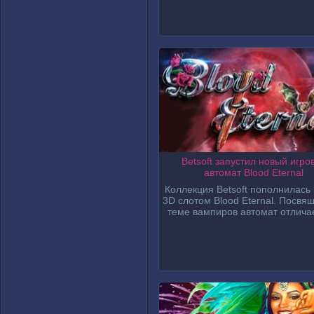
Betsoft запустил новый игро
автомат Blood Eternal
Коллекция Betsoft пополнилась
3D слотом Blood Eternal. Посв
теме вампиров автомат отличае