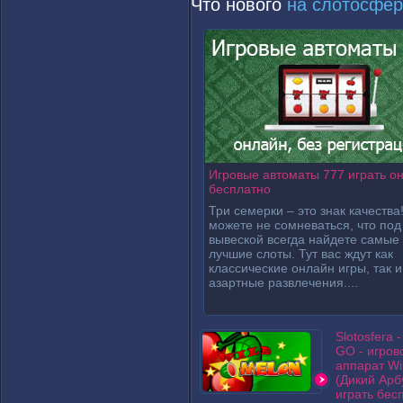
Что нового
на слотосфер
Игровые автоматы 777 играть о
бесплатно
Три семерки – это знак качества
можете не сомневаться, что под
вывеской всегда найдете самые
лучшие слоты. Тут вас ждут как
классические онлайн игры, так 
азартные развлечения....
Slotosfera -
GO - игров
аппарат Wi
(Дикий Арб
играть бес