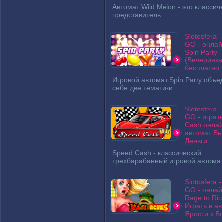
Автомат Wild Melon - это классич
представитель...
Slotosfera -
GO - онлай
Spin Party
(Вечеринка
бесплатно
Игровой автомат Spin Party объе
себе две тематики:...
Slotosfera -
GO - играт
Cash онла
автомат Б
Деньги
Speed Cash - классический
трехбарабанный игровой автомат 
Slotosfera -
GO - онлай
Rage to Ric
Играть в а
Ярости к Б