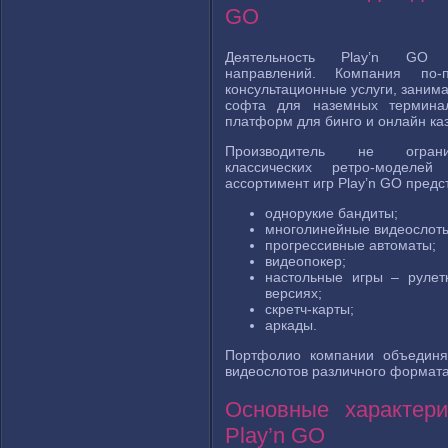
GO
Деятельность Play’n GO 
направлений. Компания по-п
консультационные услуги, занима
софта для наземных терминал
платформ для бинго и онлайн ка
Производитель не ограни
классических ретро-моделей
ассортимент игр Play’n GO предс
однорукие бандиты;
многолинейные видеослот
прогрессивные автоматы;
видеопокер;
настольные игры – рулет
версиях;
скретч-карты;
аркады.
Портфолио компании объединя
видеослотов различного формата
Основные характери
Play’n GO