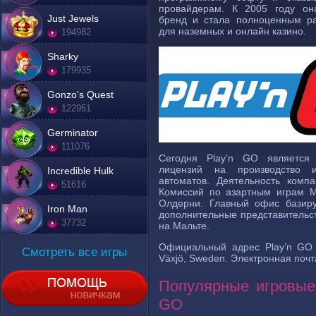
провайдерам. К 2005 году он
Just Jewels
бренд и стала полноценным ра
для наземных и онлайн казино.
194982
Sharky
179935
Gonzo's Quest
122951
Germinator
111076
Сегодня Play’n GO является 
лицензий на производство 
Incredible Hulk
автоматов. Деятельность комп
51616
Комиссий по азартным играм М
Олдерни. Главный офис базир
Iron Man
дополнительные представительст
37732
на Мальте.
Официальный адрес Play’n GO –
Смотреть все игры
Växjö, Sweden. Электронная поч
Популярные игровые
GO