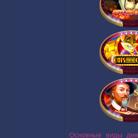
Основные виды деят