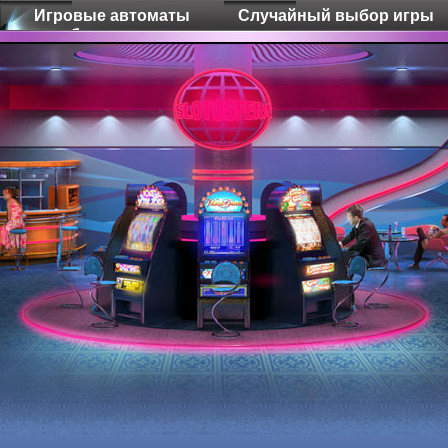
Игровые автоматы
Случайный выбор игры
бесплатно