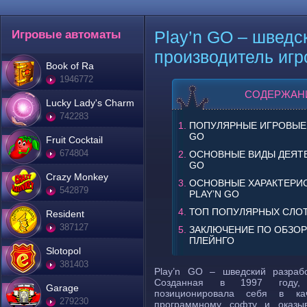
Play’n GO – шведс
Игровые автоматы
производитель игр
Book of Ra
1946772
СОДЕРЖАН
Lucky Lady's Charm
742283
ПОПУЛЯРНЫЕ ИГРОВЫЕ 
GO
Fruit Cocktail
674804
ОСНОВНЫЕ ВИДЫ ДЕЯТЕ
GO
Crazy Monkey
ОСНОВНЫЕ ХАРАКТЕРИ
542879
PLAY’N GO
ТОП ПОПУЛЯРНЫХ СЛОТ
Resident
387127
ЗАКЛЮЧЕНИЕ ПО ОБЗО
ПЛЕЙНГО
Slotopol
381403
Play’n GO – шведский разрабо
Созданная в 1997 году, 
Garage
позиционировала себя в кач
279230
программному софту и оказы