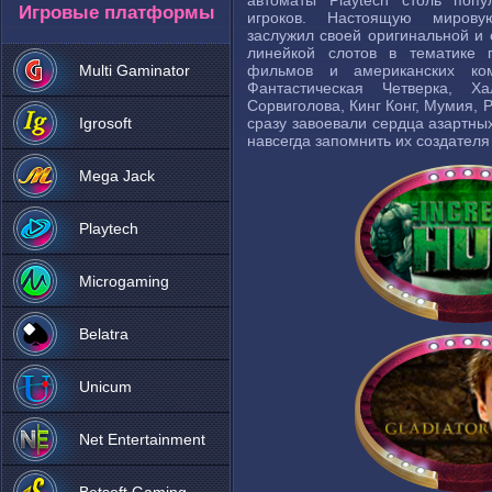
Игровые платформы
игроков. Настоящую мирову
заслужил своей оригинальной и
линейкой слотов в тематике 
фильмов и американских ком
Multi Gaminator
Фантастическая Четверка, Х
Сорвиголова, Кинг Конг, Мумия, 
сразу завоевали сердца азартных
Igrosoft
навсегда запомнить их создател
Mega Jack
Playtech
Microgaming
Belatra
Unicum
Net Entertainment