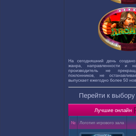
На сегодняшний день создано
жанра, направленности и н
производитель не прекра
поклонников, не останавлив
выпускает ежегодно более 50 нов
Перейти к выбору 
Лучшие онлайн
№
Логотип игрового зала