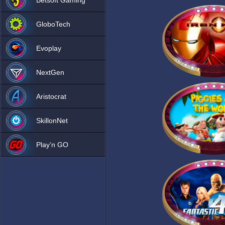
Betsoft Gaming
GloboTech
Evoplay
NextGen
Aristocrat
SkillonNet
Play’n GO