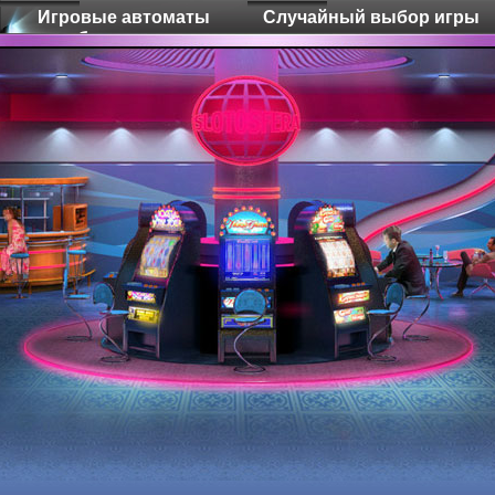
Игровые автоматы
Случайный выбор игры
бесплатно