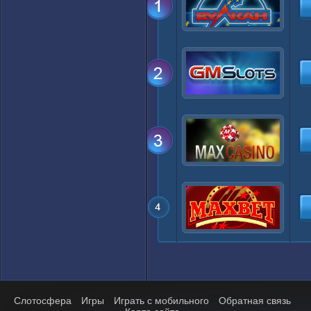
Слотосфера
Игры
Играть с мобильного
Обратная связь