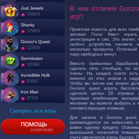
В чем отличие Gonzos
Just Jewels
194976
игр?
Sharky
Приятная новость для всех гембл
179925
автомат Гонзо Квест играт
регистрации и смс. Это значит,
Gonzo's Quest
любого устройства сможете 
122939
несколько прокруток. Отличный 
пару свободных минут.
Germinator
Вместо привычных барабанов
111066
сделать пять столбцов, по к
плиты. На каждой плите есть
Incredible Hulk
именно из этих знаков и надо
51610
Чтобы вы могли как можно дол
Gonzos quest играть бесплат
Iron Man
сделали целых 20 игровых п
призовые комбинации выпада
37724
желании вы можете выбрать и 
соответствующие клавиши.
Смотреть все игры
Для начала в Gonzos quest 
рекомендуется на невысоких с
равен одному кредиту. Освоив
выигрышей, начинайте повыша
счету увеличится очень быстро. 