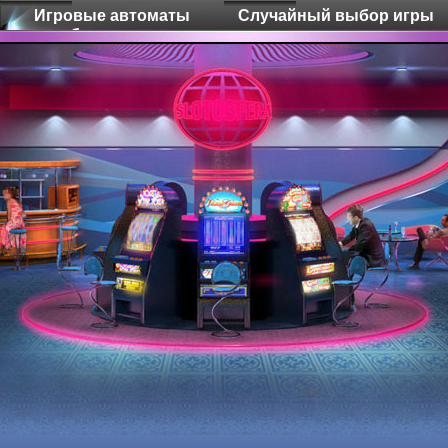
Игровые автоматы
Случайный выбор игры
бесплатно