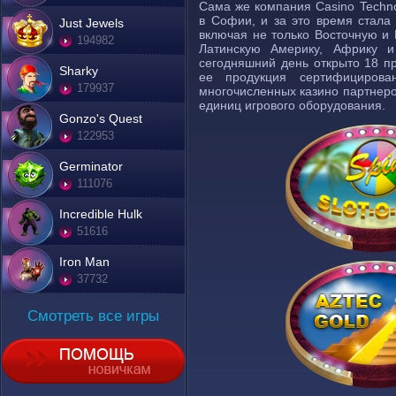
Сама же компания Casino Techno
в Софии, и за это время стала 
Just Jewels
включая не только Восточную и 
194982
Латинскую Америку, Африку 
сегодняшний день открыто 18 пр
Sharky
ее продукция сертифициров
179937
многочисленных казино партнеро
единиц игрового оборудования.
Gonzo's Quest
122953
Germinator
111076
Incredible Hulk
51616
Iron Man
37732
Смотреть все игры