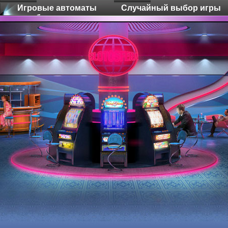
Игровые автоматы
Случайный выбор игры
бесплатно