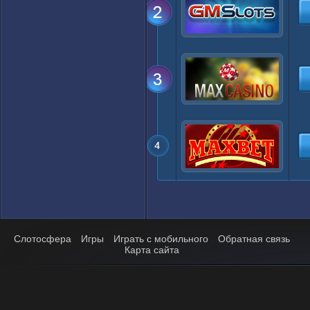
Слотосфера
Игры
Играть с мобильного
Обратная связь
Карта сайта