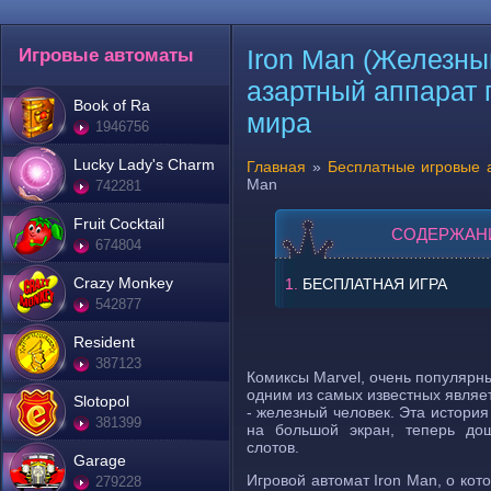
Iron Man (Железный
Игровые автоматы
азартный аппарат 
Book of Ra
мира
1946756
Lucky Lady's Charm
Главная
»
Бесплатные игровые 
Man
742281
Fruit Cocktail
СОДЕРЖАН
674804
Crazy Monkey
БЕСПЛАТНАЯ ИГРА
542877
Resident
387123
Комиксы Marvel, очень популярны
одним из самых известных явля
Slotopol
- железный человек. Эта истори
381399
на большой экран, теперь до
слотов.
Garage
Игровой автомат Iron Man, о кот
279228