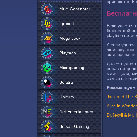
принесет от 5 
Multi Gaminator
Бесплатны
Igrosoft
Если удается 
бесплатной иг
playtime не мо
Mega Jack
А если удалос
активируются
Playtech
активированно
Далее нужно в
Microgaming
попав по цели
мимо цели, ми
самый высокий
Belatra
Рекомендуем 
Jack and The B
Unicum
Alice in Wonde
Net Entertainment
Dr.Jekyll & Mr.
Betsoft Gaming