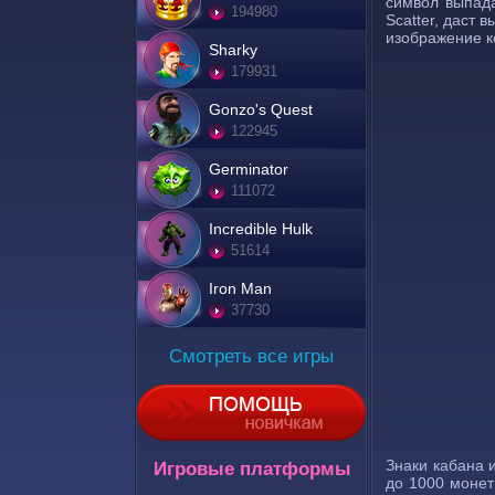
символ выпада
194980
Scatter, даст
изображение к
Sharky
179931
Gonzo's Quest
122945
Germinator
111072
Incredible Hulk
51614
Iron Man
37730
Смотреть все игры
Знаки кабана 
Игровые платформы
до 1000 монет