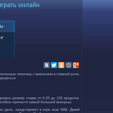
играть онлайн
ЦЫ
НГ
ультяшную тематику с викингами в главной роли,
ироваться.
овать размер ставки от 0.20 до 100 кредитов.
пособны принести самый большой выигрыш.
 дело, представляет в игре знак Wild. Дикий