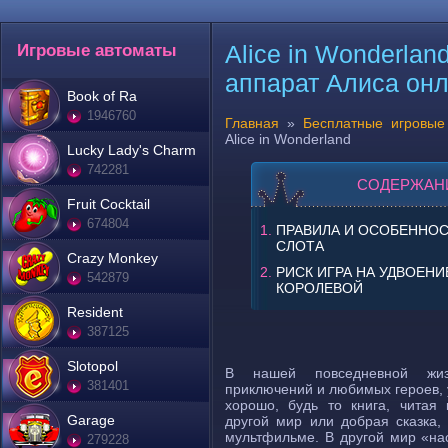
Alice in Wonderland
Игровые автоматы
аппарат Алиса он
Book of Ra
1946760
Главная
»
Бесплатные игровые
Alice in Wonderland
Lucky Lady's Charm
742281
СОДЕРЖАН
Fruit Cocktail
674804
ПРАВИЛА И ОСОБЕННОС
СЛОТА
Crazy Monkey
РИСК ИГРА НА УДВОЕН
542879
КОРОЛЕВОЙ
Resident
387125
Slotopol
В нашей повседневной жи
381401
приключений и любимых героев, у
хорошо, будь то книга, читая
Garage
другой мир или добрая сказка,
мультфильме. В другой мир «на
279228