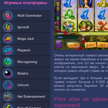
Игровые платформы
Multi Gaminator
Igrosoft
Mega Jack
Playtech
Очень интересный символ автома
важно на каком барабане и в ка
Microgaming
изображение, оно тут же начнет 
клетки по вертикали вверх. За э
которая равна общей ставке за с
Belatra
Если выпадает три и больше зна
сумма станет больше в 5-500 р
Unicum
можно запустить барабан 20 р
ничего не снимется.
Net Entertainment
Риск игра на удвое
королевой