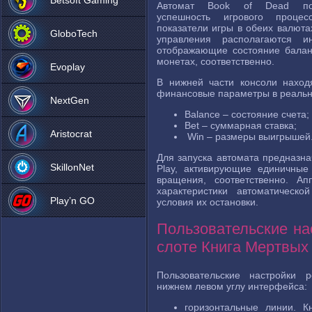
Betsoft Gaming
Автомат Book of Dead позв
успешность игрового процес
показатели игры в обеих валюта
GloboTech
управления располагаются и
отображающие состояние балан
монетах, соответственно.
Evoplay
В нижней части консоли наход
финансовые параметры в реальн
NextGen
Balance – состояние счета;
Bet – суммарная ставка;
Aristocrat
Win – размеры выигрышей
Для запуска автомата предназна
SkillonNet
Play, активирующие единичны
вращения, соответственно. Ап
характеристики автоматическ
Play’n GO
условия их остановки.
Пользовательские на
слоте Книга Мертвых
Пользовательские настройки 
нижнем левом углу интерфейса:
горизонтальные линии. К