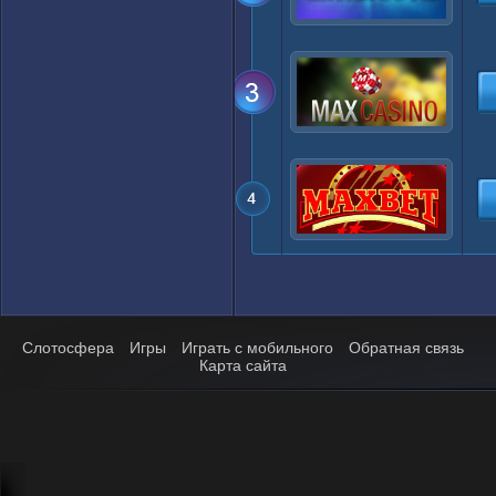
Слотосфера
Игры
Играть с мобильного
Обратная связь
Карта сайта