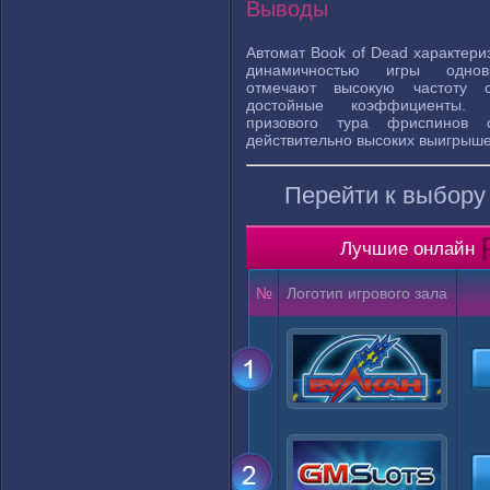
Выводы
Автомат Book of Dead характери
динамичностью игры одновр
отмечают высокую частоту 
достойные коэффициенты.
призового тура фриспинов с
действительно высоких выигрыше
Перейти к выбору 
Лучшие онлайн
№
Логотип игрового зала