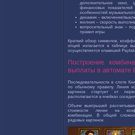
дополнительное окно, 
финансовых показателей 
особенностей музыкальног
динамик – включение/выклю
молния – скорость выполне
вопросительный знак – по
правил игры.
Краткий обзор символов, коэффи
опций излагается в таблице в
осуществляется клавишей Paytab
Построение комбин
выплаты в автомате 
Последовательности в слоте Кн
по обычному правилу. Линия и
картинок стартует от перв
располагаются в ячейках соседни
Объем выигрышей рассчитывае
стоимости линии на коэф
комбинации. В общей сложно
рядовых картинок.