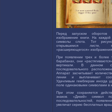
Перед запуском оборотов 
изображение книги. На каждой
символы слота. Тот рисун
открывшемся листе, п
«расширяющегося» изображения
При появлении трех и более 
барабанах, они «растягиваются
вертикали. В данном с
последовательного расположе
Аппарат засчитывает количест
линии и выплачивает соот
Удачливым гемблерам иногда у
поле одинаковыми символами в и
При этом сохраняется дейст
знаков. «Дикий» символ по
последовательностей, появлен
увеличат серию бесплатных вращ