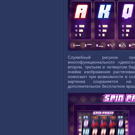
Служебный рисунок пр
многофункционального «диког
втором, третьем и четвертом ба
ячейке изображения растягива
помогают при возможности в со
картинка сохраняется н
дополнительное бесплатное вра