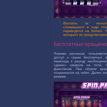
Выплаты за несколь
сложившихся в ходе спи
переводятся на баланс. Н
аппарате не предусмотрен
Бесплатные вращени
Помимо респинов, пользоват
доступ к серии бесплатных 
перехода к раунду необходим
«диких» символа на поле. Г
фриспинов. При первом вра
сохраняются на табло. Далее ап
режиме.