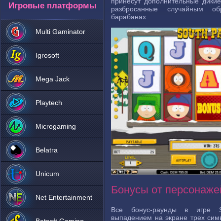
принесут дополнительные дикие 
Игровые платформы
разбросанные случайным об
барабанах.
Multi Gaminator
Igrosoft
Mega Jack
Playtech
Microgaming
Belatra
Unicum
Бонусы от персонаже
Net Entertainment
Все бонус-раунды в игре S
выпадением на экране трех сим