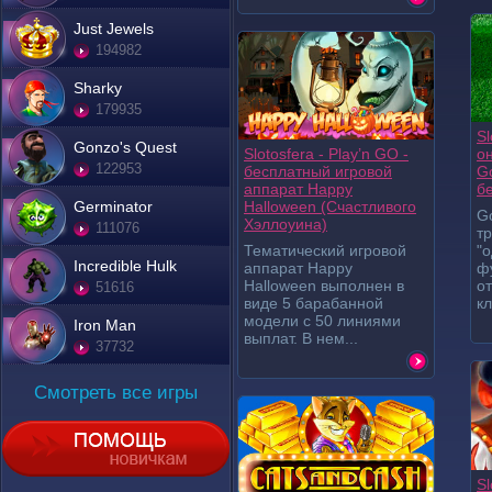
Just Jewels
194982
Sharky
179935
Sl
Gonzo's Quest
Slotosfera - Play’n GO -
о
122953
бесплатный игровой
Go
аппарат Happy
б
Germinator
Halloween (Счастливого
Go
Хэллоуина)
111076
т
Тематический игровой
"
Incredible Hulk
аппарат Happy
ф
Halloween выполнен в
о
51616
виде 5 барабанной
кл
модели с 50 линиями
Iron Man
выплат. В нем...
37732
Смотреть все игры
Sl