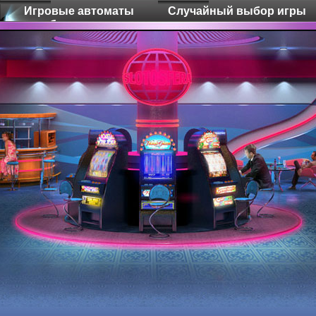
Игровые автоматы
Случайный выбор игры
бесплатно