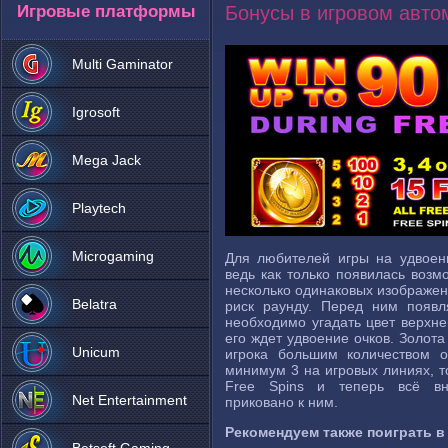
Бонусы в игровом авто
Игровые платформы
Multi Gaminator
Igrosoft
Mega Jack
Playtech
Microgaming
Для любителей игры на удвоени
ведь как только появилась возм
несколько одинаковых изображен
Belatra
риск раунду. Перед ним появл
необходимо угадать цвет верхне
его ждет удвоение очков. Золот
Unicum
игрока большим количеством о
минимум 3 на игровых линиях, т
Free Spins и теперь всё вн
Net Entertainment
приковано к ним.
Рекомендуем также поиграть в