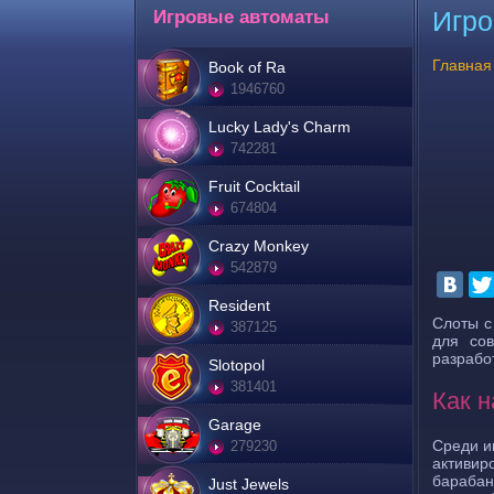
Игро
Игровые автоматы
Главная
Book of Ra
1946760
Lucky Lady's Charm
742281
Fruit Cocktail
674804
Crazy Monkey
542879
Resident
Слоты с
387125
для со
разрабо
Slotopol
381401
Как н
Garage
Среди и
279230
активир
барабан
Just Jewels