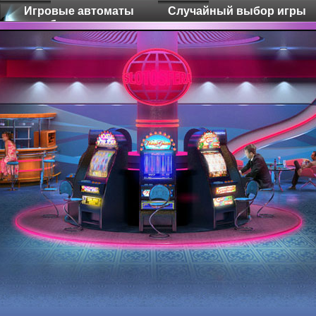
Игровые автоматы
Случайный выбор игры
бесплатно