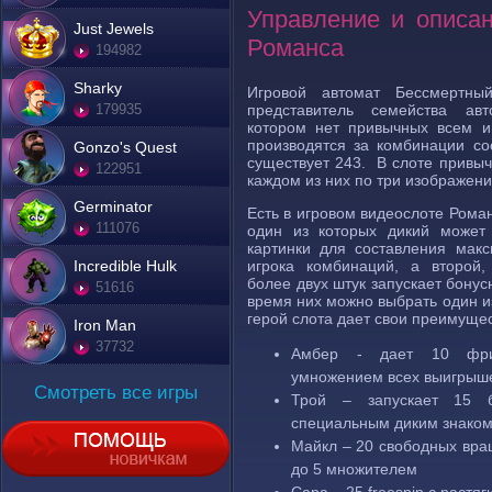
Управление и описа
Just Jewels
Романса
194982
Sharky
Игровой автомат Бессмертны
представитель семейства ав
179935
котором нет привычных всем и
производятся за комбинации сос
Gonzo's Quest
существует 243. В слоте привыч
122951
каждом из них по три изображени
Germinator
Есть в игровом видеослоте Рома
111076
один из которых дикий может
картинки для составления мак
Incredible Hulk
игрока комбинаций, а второй,
более двух штук запускает бону
51616
время них можно выбрать один и
герой слота дает свои преимущес
Iron Man
37732
Амбер - дает 10 фри
умножением всех выигрыш
Смотреть все игры
Трой – запускает 15 б
специальным диким знако
Майкл – 20 свободных вр
до 5 множителем
Сара – 25 freespin с раст