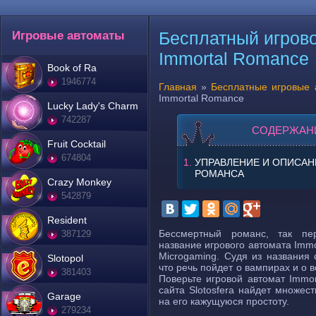
Бесплатный игрово
Игровые автоматы
Immortal Romance
Book of Ra
1946774
Главная
»
Бесплатные игровые 
Immortal Romance
Lucky Lady's Charm
742287
СОДЕРЖАН
Fruit Cocktail
674804
УПРАВЛЕНИЕ И ОПИСА
РОМАНСА
Crazy Monkey
542879
Resident
Бессмертный романс, так пер
387129
название игрового автомата Imm
Microgaming. Судя из названия 
Slotopol
что речь пойдет о вампирах и о 
381403
Поверьте игровой автомат Immor
сайта Slotosfera найдет множес
Garage
на его кажущуюся простоту.
279234